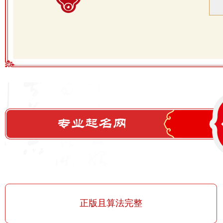
正版且算法完整